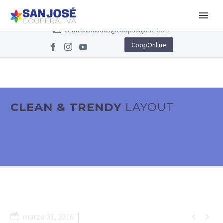
ruta y tránsito 021582743
787-735-7474
centrollamadas@coopsanjose.com
CoopOnline
CLEAN & TRENDY
LAYOUT


marzo 31, 2016